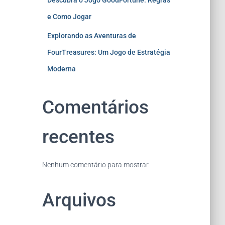
Descubra o Jogo GoodFortune: Regras
e Como Jogar
Explorando as Aventuras de
FourTreasures: Um Jogo de Estratégia
Moderna
Comentários
recentes
Nenhum comentário para mostrar.
Arquivos