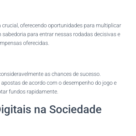
crucial, oferecendo oportunidades para multiplicar
m sabedoria para entrar nessas rodadas decisivas e
ompensas oferecidas.
 consideravelmente as chances de sucesso.
 apostas de acordo com o desempenho do jogo e
otar fundos rapidamente.
igitais na Sociedade