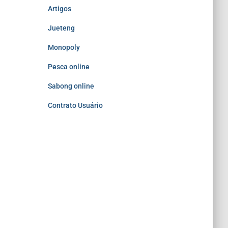
Artigos
Jueteng
Monopoly
Pesca online
Sabong online
Contrato Usuário