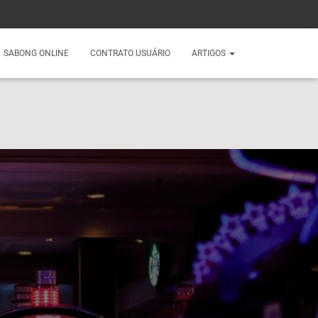
SABONG ONLINE
CONTRATO USUÁRIO
ARTIGOS