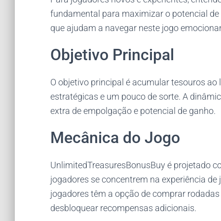
fundamental para maximizar o potencial de 
que ajudam a navegar neste jogo emocionan
Objetivo Principal
O objetivo principal é acumular tesouros ao 
estratégicas e um pouco de sorte. A dinâm
extra de empolgação e potencial de ganho.
Mecânica do Jogo
UnlimitedTreasuresBonusBuy é projetado com
jogadores se concentrem na experiência de 
jogadores têm a opção de comprar rodadas
desbloquear recompensas adicionais.