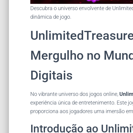
Descubra o universo envolvente de Unlimit
dinâmica de jogo.
UnlimitedTreasur
Mergulho no Mund
Digitais
No vibrante universo dos jogos online,
Unli
experiência única de entretenimento. Este
proporciona aos jogadores uma imersão em 
Introdução ao Unli