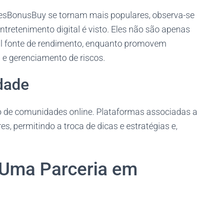
esBonusBuy se tornam mais populares, observa-se
tretenimento digital é visto. Eles não são apenas
l fonte de rendimento, enquanto promovem
e gerenciamento de riscos.
dade
de comunidades online. Plataformas associadas a
es, permitindo a troca de dicas e estratégias e,
 Uma Parceria em