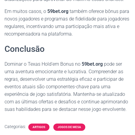
Em muitos casos, o
59bet.org
também oferece bônus para
novos jogadores e programas de fidelidade para jogadores
regulares, incentivando uma participação mais ativa e
recompensadora na plataforma.
Conclusão
Dominar o Texas Hold'em Bonus no
59bet.org
pode ser
uma aventura emocionante e lucrativa. Compreender as
regras, desenvolver uma estratégia eficaz e participar de
eventos atuais são componentes-chave para uma
experiência de jogo satisfatória. Mantenha-se atualizado
com as últimas ofertas e desafios e continue aprimorando
suas habilidades para se destacar nesse jogo envolvente.
Categorias:
ARTIGOS
JOGOS DE MESA