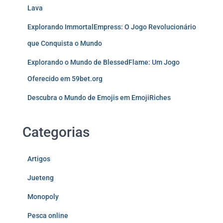
Lava
Explorando ImmortalEmpress: O Jogo Revolucionário
que Conquista o Mundo
Explorando o Mundo de BlessedFlame: Um Jogo
Oferecido em 59bet.org
Descubra o Mundo de Emojis em EmojiRiches
Categorias
Artigos
Jueteng
Monopoly
Pesca online