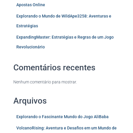
Apostas Online
Explorando o Mundo de WildApe3258: Aventuras e
Estratégias
ExpandingMaster: Estratégias e Regras de um Jogo
Revolucionário
Comentários recentes
Nenhum comentário para mostrar.
Arquivos
Explorando o Fascinante Mundo do Jogo AliBaba
VolcanoRising: Aventura e Desafios em um Mundo de