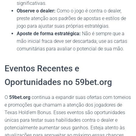
significativas.
Observe o dealer:
Como o jogo é contra o dealer,
preste atenção aos padrões de apostas e estilos de
jogo para ajustar suas próprias estratégias.
Aposte de forma estratégica:
Não é sempre que a
mão inicial fraca deve ser descartada; use as cartas
comunitárias para avaliar o potencial de sua mão.
Eventos Recentes e
Oportunidades no 59bet.org
O
59bet.org
continua a expandir suas ofertas com torneios
e promoções que chamam a atenção dos jogadores de
Texas Hold'em Bonus. Esses eventos são oportunidades
únicas para testar suas habilidades contra o dealer e
potencialmente aumentar seus ganhos. Esteja atento às
atualizações para aproveitar ao máximo essas chances.