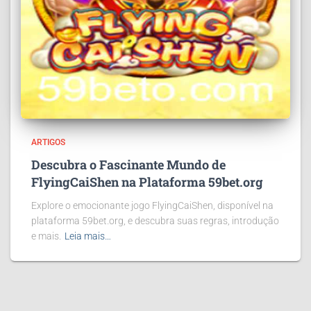
ARTIGOS
Descubra o Fascinante Mundo de
FlyingCaiShen na Plataforma 59bet.org
Explore o emocionante jogo FlyingCaiShen, disponível na
plataforma 59bet.org, e descubra suas regras, introdução
e mais.
Leia mais…