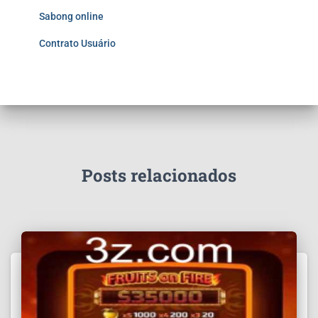
Sabong online
Contrato Usuário
Posts relacionados