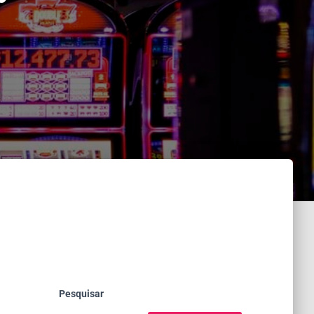
Pesquisar