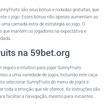
nyFruits são seus bônus e rodadas gratuitas, que
ante o jogo. Esses bônus não apenas aumentam as
uma camada extra de estratégia ao jogo. O
nte que mantém os jogadores na expectativa e
odada.
its na 59bet.org
seguro e intuitivo para jogar SunnyFruits.
esso a uma variedade de jogos, incluindo este caça-
sta selecionar SunnyFruits do menu de jogos e
ar toda a emoção que ele oferece. As instruções são
para facilitar a navegação, mesmo para iniciantes.