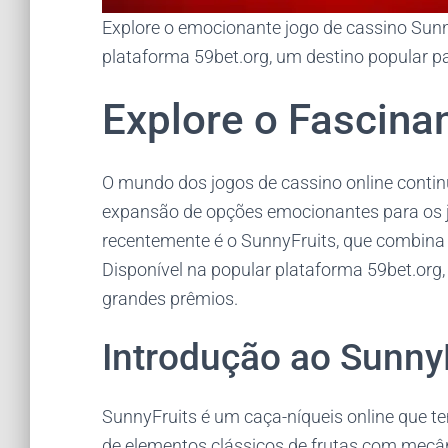
Explore o emocionante jogo de cassino Sunn
plataforma 59bet.org, um destino popular pa
Explore o Fascina
O mundo dos jogos de cassino online conti
expansão de opções emocionantes para os 
recentemente é o SunnyFruits, que combina 
Disponível na popular plataforma 59bet.org
grandes prêmios.
Introdução ao Sunny
SunnyFruits é um caça-níqueis online que 
de elementos clássicos de frutas com mecâ