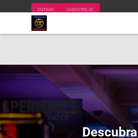
ENTRAR
CADASTRE-SE
Descubra