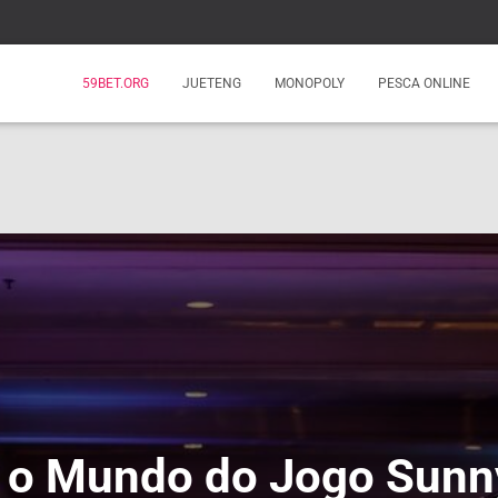
59BET.ORG
JUETENG
MONOPOLY
PESCA ONLINE
 o Mundo do Jogo Sunny